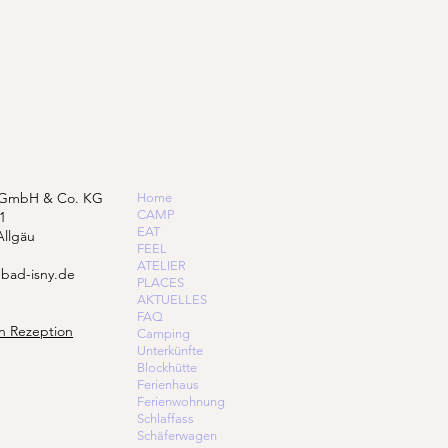
 GmbH & Co. KG
Home
CAMP
1
EAT
Allgäu
FEEL
ATELIER
bad-isny.de
PLACES
AKTUELLES
FAQ
n Rezeption
Camping
Unterkünfte
Blockhütte
Ferienhaus
Ferienwohnung
Schlaffass
Schäferwagen