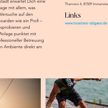
tadt erwartet Dich eine 
Thanners 4, 87509 Immensta
ge mit allem, was 
Links
Versuche auf den 
arden wie ein Profi – 
www.inselsee-allgaeu.de
usprobieren und 
 Anlage punktet mit 
fessioneller Betreuung 
n Ambiente direkt am 