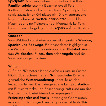
Spielplatz
. Nur zwei Gehminuten entfernt lädt die
Familienspielwiese
mit Beachvolleyball-Feld,
Klettergerüsten und vielen weiteren Spielmöglichkeiten
sowie zusätzlichen Grillplätze ein. Direkt angrenzend
liegen mehrere
Allwetter-Tennisplätze
– ideal für ein
Match oder eine Trainerstunde. Mountainbike-Fans
kommen im nahegelegenen
Bikepark
auf ihre Kosten.
Outdoor
Vom Waldbad aus starten abwechslungsreiche
Wander-,
Spazier- und Radwege
. Ein besonderes Highlight ist
die Wanderung zum beeindruckenden
Eistobel
. Auch
fürs
Waldbaden, Pilzesuchen
oder
Angeln
sind die
Voraussetzungen bestens.
Winter
Auf rund 750 Metern Höhe dürfen wir uns im Winter
häufig über Schnee freuen.
Schneeschuhe
für eine
gemütliche
Winterwanderung
könnt ihr an der
Rezeption leihen. Das nahegelegene
Langlaufstadion
mit Flutlichtstrecke und Beschneiung läuft rund um das
Waldbad und bietet ideale Bedingungen für
Freizeitsportler und Profis
. In wenigen Gehminuten
erreicht ihr den Isnyer Hausberg Felderhalde als
Ski-