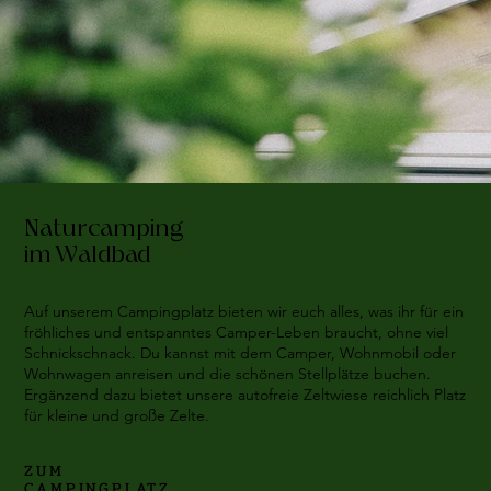
Naturcamping
im Waldbad
Auf unserem Campingplatz bieten wir euch alles, was ihr für ein
fröhliches und entspanntes Camper-Leben braucht, ohne viel
Schnickschnack. Du kannst mit dem Camper, Wohnmobil oder
Wohnwagen anreisen und die schönen Stellplätze buchen.
Ergänzend dazu bietet unsere autofreie Zeltwiese reichlich Platz
für kleine und große Zelte.
ZUM
CAMPINGPLATZ