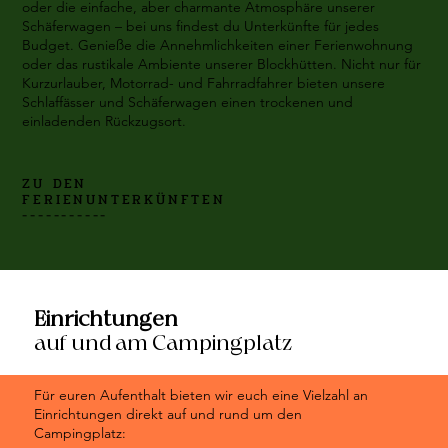
oder die einfache, aber charmante Atmosphäre unserer
Schäferwagen – bei uns findest du Unterkünfte für jedes
Budget. Genieße die Annehmlichkeiten einer Ferienwohnung
oder das rustikale Ambiente unserer Blockhütten. Nicht nur für
Kurzurlauber, Motorrad- und Fahrradfahrer bieten unsere
Schlaffässer und Schäferwagen einen trockenen und
einladenden Rückzugsort.
ZU DEN
FERIENUNTERKÜNFTEN
-----------
Einrichtungen
auf und am Campingplatz
Für euren Aufenthalt bieten wir euch eine Vielzahl an
Einrichtungen direkt auf und rund um den
Campingplatz: