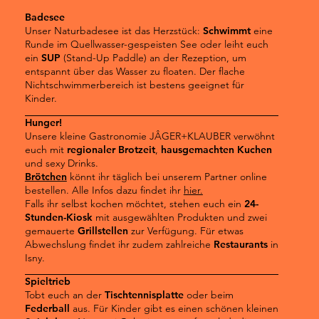
Badesee
Unser Naturbadesee ist das Herzstück:
Schwimmt
eine
Runde im Quellwasser-gespeisten See oder leiht euch
ein
SUP
(Stand-Up Paddle) an der Rezeption, um
entspannt über das Wasser zu floaten. Der flache
Nichtschwimmerbereich ist bestens geeignet für
Kinder.
Hunger!
Unsere kleine Gastronomie JÂGER+KLAUBER verwöhnt
euch mit
regionaler Brotzeit
,
hausgemachten Kuchen
und sexy Drinks.
Brötchen
könnt ihr täglich bei unserem Partner online
bestellen. Alle Infos dazu findet ihr
hier.
Falls ihr selbst kochen möchtet, stehen euch ein
24-
Stunden-Kiosk
mit ausgewählten Produkten und zwei
gemauerte
Grillstellen
zur Verfügung. Für etwas
Abwechslung findet ihr zudem zahlreiche
Restaurants
in
Isny.
Spieltrieb
Tobt euch an der
Tischtennisplatte
oder beim
Federball
aus. Für Kinder gibt es einen schönen kleinen