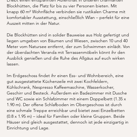
Blockhütten, die Platz für bis zu vier Personen bieten. Mit
knapp 60 m² Wohnfläche verbinden sie rustikalen Charme mit
komfortabler Ausstattung, einschließlich Wlan – perfekt für eine
Auszeit mitten in der Natur.
Die Blockhütten sind in solider Bauweise aus Holz gefertigt und
liegen umgeben von Bäumen und Wiesen, zwischen 10 und 40
Meter vom Natursee entfernt, der zum Schwimmen einlädt. Von
der überdachten Veranda mit Terrassenmöbeln könnt ihr den
Ausblick genießen und die Ruhe des Allgäus auf euch wirken
lassen.
Im Erdgeschoss findet ihr einen Ess- und Wohnbereich, eine
gut ausgestattete Küchenzeile mit zwei Kochfeldern,
Kühlschrank, Nespresso Kaffeemaschine, Wasserkocher,
Geschirr und Besteck. Außerdem ein Badezimmer mit Dusche
und WC sowie ein Schlafzimmer mit einem Doppelbett (1.35 x
1.90 m). Der offene Schlafboden im Obergeschoss ist durch
eine schmale Treppe erreichbar und bietet zwei Einzelbetten
(0.8 x 1.95 m) – ideal für Familien oder kleine Gruppen. Beide
Häuser sind gleich ausgestattet, dennoch ist jede einzigartig in
Einrichtung und Lage.