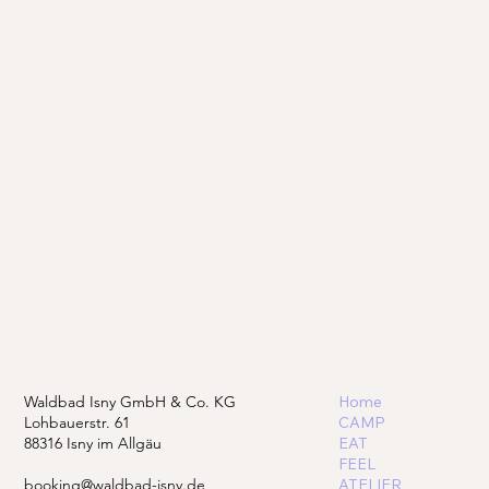
Waldbad Isny GmbH & Co. KG
Home
Lohbauerstr. 61
CAMP
88316 Isny im Allgäu
EAT
FEEL
booking@waldbad-isny.de
ATELIER