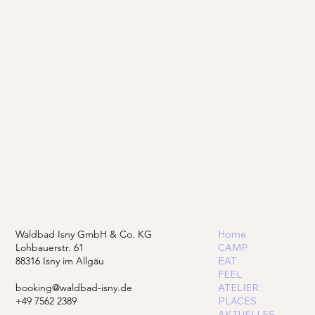
Waldbad Isny GmbH & Co. KG
Home
Lohbauerstr. 61
CAMP
88316 Isny im Allgäu
EAT
FEEL
booking@waldbad-isny.de
ATELIER
+49 7562 2389
PLACES
AKTUELLES