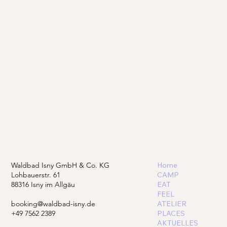
Waldbad Isny GmbH & Co. KG
Home
Lohbauerstr. 61
CAMP
88316 Isny im Allgäu
EAT
FEEL
booking@waldbad-isny.de
ATELIER
+49 7562 2389
PLACES
AKTUELLES