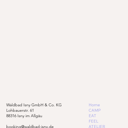
Waldbad Isny GmbH & Co. KG
Home
Lohbauerstr. 61
CAMP
88316 Isny im Allgäu
EAT
FEEL
booking@waldbad-isny.de
ATELIER