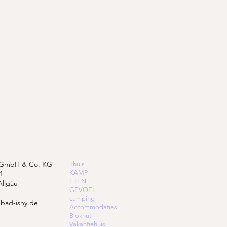
 GmbH & Co. KG
Thuis
KAMP
1
ETEN
Allgäu
GEVOEL
camping
bad-isny.de
Accommodaties
Blokhut
Vakantiehuis