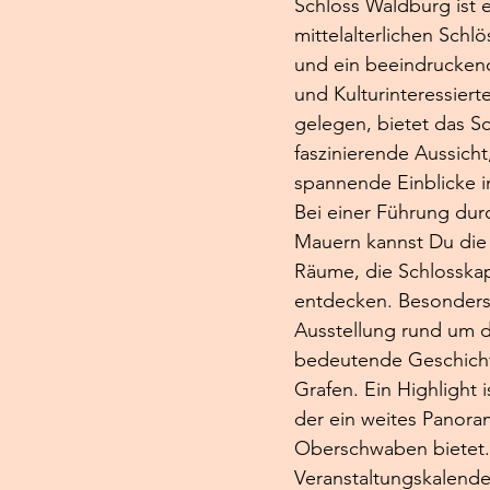
Schloss Waldburg ist e
mittelalterlichen Schl
und ein beeindruckend
und Kulturinteressier
gelegen, bietet das Sc
faszinierende Aussicht
spannende Einblicke i
Bei einer Führung durc
Mauern kannst Du die 
Räume, die Schlosskap
entdecken. Besonders
Ausstellung rund um da
bedeutende Geschicht
Grafen. Ein Highlight i
der ein weites Panora
Oberschwaben bietet.
Veranstaltungskalender