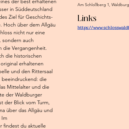
ines der best erhaltenen 
Am Schloßberg 1, Waldburg
össer in Süddeutschland 
Links
es Ziel für Geschichts- 
te. Hoch über dem Allgäu 
https://www.schlosswald
hloss nicht nur eine 
, sondern auch 
n die Vergangenheit.
h die historischen 
original erhaltenen 
elle und den Rittersaal 
 beeindruckend: die 
s Mittelalter und die 
e der Waldburger 
st der Blick vom Turm, 
ma über das Allgäu und 
 Im 
 findest du aktuelle 