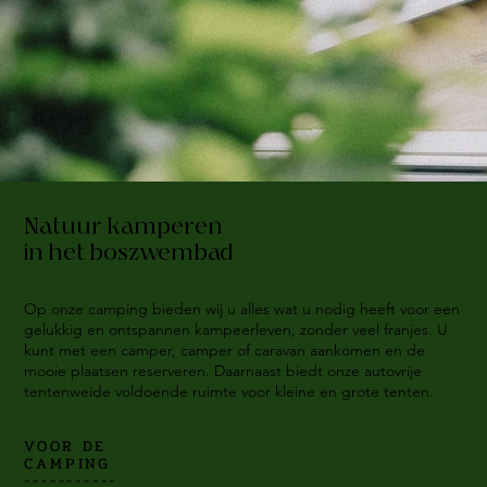
Natuur kamperen
in het boszwembad
Op onze camping bieden wij u alles wat u nodig heeft voor een
gelukkig en ontspannen kampeerleven, zonder veel franjes. U
kunt met een camper, camper of caravan aankomen en de
mooie plaatsen reserveren. Daarnaast biedt onze autovrije
tentenweide voldoende ruimte voor kleine en grote tenten.
VOOR DE
CAMPING
-----------