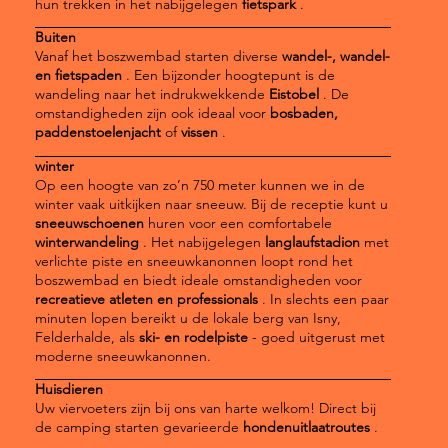
hun trekken in het nabijgelegen
fietspark
.
Buiten
Vanaf het boszwembad starten diverse
wandel-, wandel-
en fietspaden
. Een bijzonder hoogtepunt is de
wandeling naar het indrukwekkende
Eistobel
. De
omstandigheden zijn ook ideaal voor
bosbaden,
paddenstoelenjacht
of
vissen
.
winter
Op een hoogte van zo’n 750 meter kunnen we in de
winter vaak uitkijken naar sneeuw. Bij de receptie kunt u
sneeuwschoenen
huren voor een comfortabele
winterwandeling
. Het nabijgelegen
langlaufstadion
met
verlichte piste en sneeuwkanonnen loopt rond het
boszwembad en biedt ideale omstandigheden voor
recreatieve atleten en professionals
. In slechts een paar
minuten lopen bereikt u de lokale berg van Isny,
Felderhalde, als
ski- en rodelpiste
- goed uitgerust met
moderne sneeuwkanonnen.
Huisdieren
Uw viervoeters zijn bij ons van harte welkom! Direct bij
de camping starten gevarieerde
hondenuitlaatroutes
.