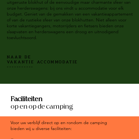
uitgeruste blokhut of de eenvoudige maar charmante sfeer van
onze herderswagens: bij ons vindt u accommodatie voor elk
budget. Geniet van de gemakken van een vakantieappartement
of van de rustieke sfeer van onze blokhutten. Niet alleen voor
korte vakantiegangers, motorrijders en fietsers bieden onze
slaapvaten en herderswagens een droog en uitnodigend
toevluchtsoord.
NAAR DE
VAKANTIE ACCOMMODATIE
-----------
Faciliteiten
op en op de camping
Voor uw verblijf direct op en rondom de camping
bieden wij u diverse faciliteiten: