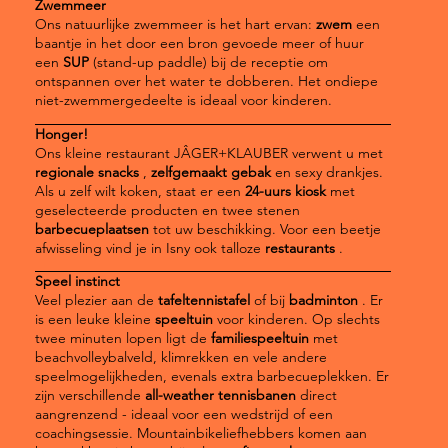
Zwemmeer
Ons natuurlijke zwemmeer is het hart ervan:
zwem
een
baantje in het door een bron gevoede meer of huur
een
SUP
(stand-up paddle) bij de receptie om
ontspannen over het water te dobberen. Het ondiepe
niet-zwemmergedeelte is ideaal voor kinderen.
Honger!
Ons kleine restaurant JÂGER+KLAUBER verwent u met
regionale snacks
,
zelfgemaakt gebak
en sexy drankjes.
Als u zelf wilt koken, staat er een
24-uurs kiosk
met
geselecteerde producten en twee stenen
barbecueplaatsen
tot uw beschikking. Voor een beetje
afwisseling vind je in Isny ook talloze
restaurants
.
Speel instinct
Veel plezier aan de
tafeltennistafel
of bij
badminton
. Er
is een leuke kleine
speeltuin
voor kinderen. Op slechts
twee minuten lopen ligt de
familiespeeltuin
met
beachvolleybalveld, klimrekken en vele andere
speelmogelijkheden, evenals extra barbecueplekken. Er
zijn verschillende
all-weather tennisbanen
direct
aangrenzend - ideaal voor een wedstrijd of een
coachingsessie. Mountainbikeliefhebbers komen aan