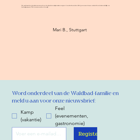
De natuur is adembenemend en de plaatsen zijn ruim en goed onderhouden. Het personeel was ontzettend vriendelijk en
behulpzaam. We komen zeker terug!
Mari B., Stuttgart
Word onderdeel van de Waldbad-familie en 
meld u aan voor onze nieuwsbrief:
Feel
Kamp
(evenementen,
(vakantie)
gastronomie)
Register