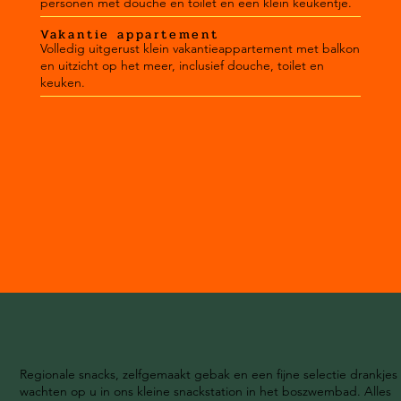
personen met douche en toilet en een klein keukentje.
Vakantie appartement
Volledig uitgerust klein vakantieappartement met balkon
en uitzicht op het meer, inclusief douche, toilet en
keuken.
Regionale snacks, zelfgemaakt gebak en een fijne selectie drankjes
wachten op u in ons kleine snackstation in het boszwembad. Alles