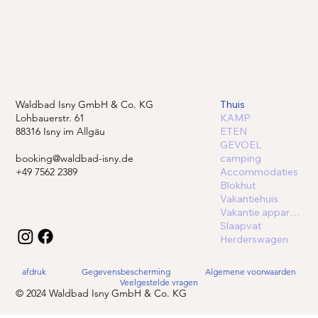
Waldbad Isny GmbH & Co. KG
Thuis
Lohbauerstr. 61
KAMP
88316 Isny im Allgäu
ETEN
GEVOEL
booking@waldbad-isny.de
camping
+49 7562 2389
Accommodaties
Blokhut
Vakantiehuis
Vakantie appartement
Slaapvat
Herderswagen
afdruk
Gegevensbescherming
Algemene voorwaarden
Veelgestelde vragen
© 2024 Waldbad Isny GmbH & Co. KG