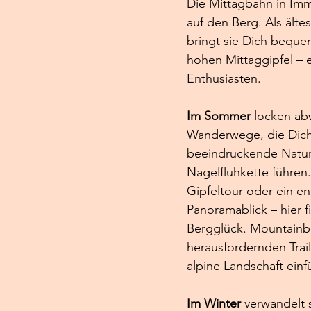
Die Mittagbahn in Imme
auf den Berg. Als älte
bringt sie Dich beque
hohen Mittaggipfel – e
Enthusiasten.
Im Sommer
 locken ab
Wanderwege, die Dich
beeindruckende Natur
Nagelfluhkette führen.
Gipfeltour oder ein en
Panoramablick – hier f
Bergglück. Mountainbi
herausfordernden Trails
alpine Landschaft einf
Im Winter
 verwandelt 