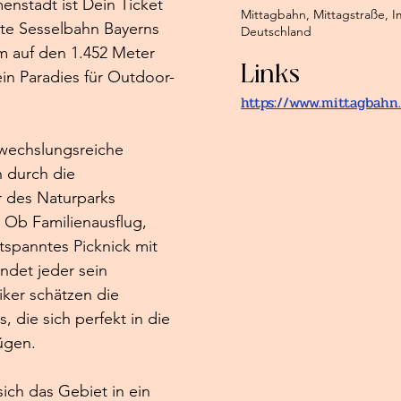
nstadt ist Dein Ticket 
Mittagbahn, Mittagstraße, 
ste Sesselbahn Bayerns 
Deutschland
m auf den 1.452 Meter 
Links
in Paradies für Outdoor-
https://www.mittagbahn
wechslungsreiche 
 durch die 
 des Naturparks 
 Ob Familienausflug, 
tspanntes Picknick mit 
indet jeder sein 
ker schätzen die 
, die sich perfekt in die 
ügen.
sich das Gebiet in ein 