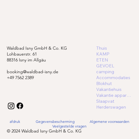
Waldbad Isny GmbH & Co. KG
Thuis
Lohbauerstr. 61
KAMP
88316 Isny im Allgäu
ETEN
GEVOEL
booking@waldbad-isny.de
camping
+49 7562 2389
Accommodaties
Blokhut
Vakantiehuis
Vakantie appartement
Slaapvat
Herderswagen
afdruk
Gegevensbescherming
Algemene voorwaarden
Veelgestelde vragen
© 2024 Waldbad Isny GmbH & Co. KG