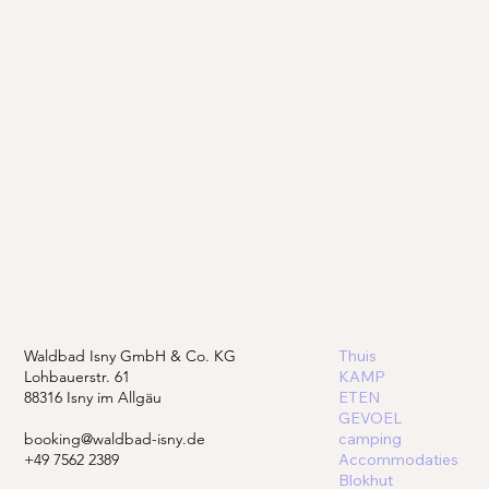
Waldbad Isny GmbH & Co. KG
Thuis
Lohbauerstr. 61
KAMP
88316 Isny im Allgäu
ETEN
GEVOEL
booking@waldbad-isny.de
camping
+49 7562 2389
Accommodaties
Blokhut