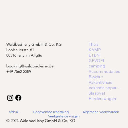
Waldbad Isny GmbH & Co. KG
Thuis
Lohbauerstr. 61
KAMP
88316 Isny im Allgäu
ETEN
GEVOEL
booking@waldbad-isny.de
camping
+49 7562 2389
Accommodaties
Blokhut
Vakantiehuis
Vakantie appartement
Slaapvat
Herderswagen
afdruk
Gegevensbescherming
Algemene voorwaarden
Veelgestelde vragen
© 2024 Waldbad Isny GmbH & Co. KG