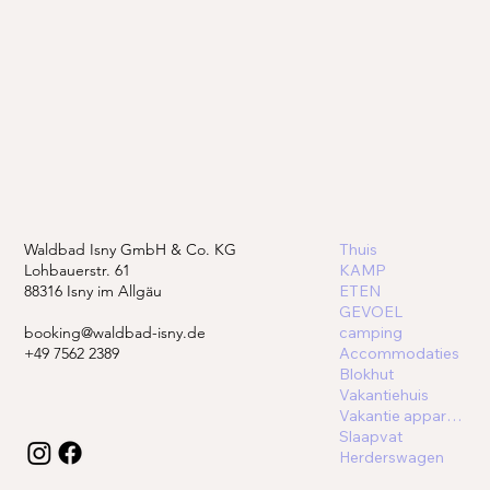
Waldbad Isny GmbH & Co. KG
Thuis
Lohbauerstr. 61
KAMP
88316 Isny im Allgäu
ETEN
GEVOEL
booking@waldbad-isny.de
camping
+49 7562 2389
Accommodaties
Blokhut
Vakantiehuis
Vakantie appartement
Slaapvat
Herderswagen