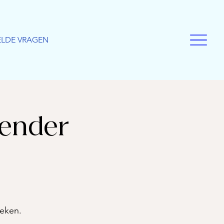
ELDE VRAGEN
lender
oeken.