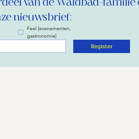
eel van de Waldbad-familie 
ze nieuwsbrief:
Feel (evenementen,
gastronomie)
Register