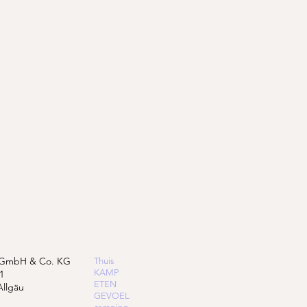
 GmbH & Co. KG
Thuis
KAMP
1
ETEN
Allgäu
GEVOEL