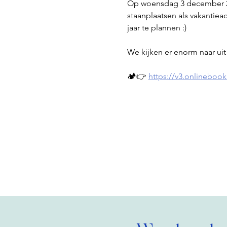
Op woensdag 3 december 20
staanplaatsen als vakanti
jaar te plannen :)
We kijken er enorm naar uit 
🏕️👉 
https://v3.onlineboo