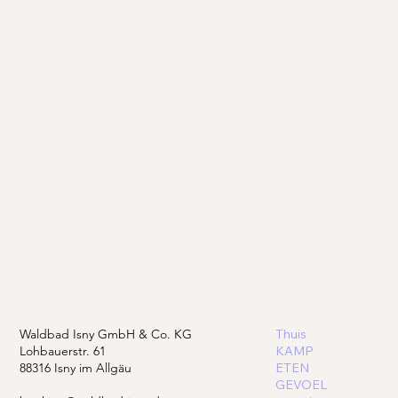
Waldbad Isny GmbH & Co. KG
Thuis
Lohbauerstr. 61
KAMP
88316 Isny im Allgäu
ETEN
GEVOEL