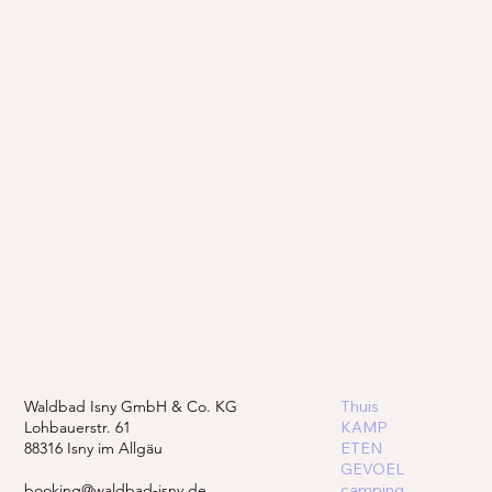
Waldbad Isny GmbH & Co. KG
Thuis
Lohbauerstr. 61
KAMP
88316 Isny im Allgäu
ETEN
GEVOEL
booking@waldbad-isny.de
camping