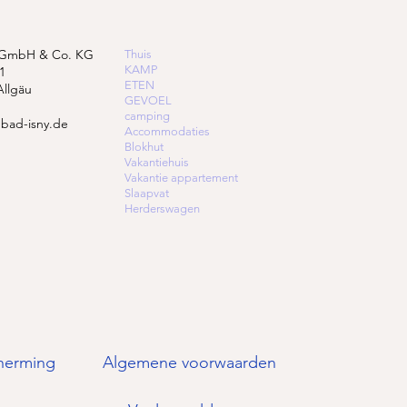
 GmbH & Co. KG
Thuis
KAMP
1
ETEN
Allgäu
GEVOEL
camping
bad-isny.de
Accommodaties
Blokhut
Vakantiehuis
Vakantie appartement
Slaapvat
Herderswagen
herming
Algemene voorwaarden