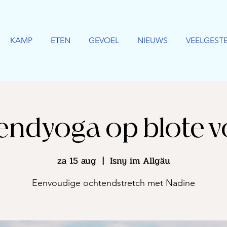
KAMP
ETEN
GEVOEL
NIEUWS
VEELGEST
endyoga op blote v
za 15 aug
  |  
Isny im Allgäu
Eenvoudige ochtendstretch met Nadine