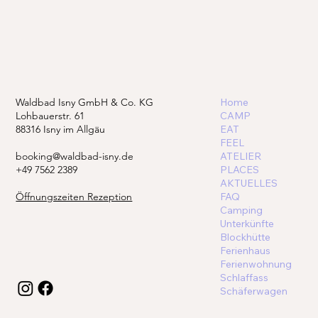
Waldbad Isny GmbH & Co. KG
Home
Lohbauerstr. 61
CAMP
88316 Isny im Allgäu
EAT
FEEL
booking@waldbad-isny.de
ATELIER
+49 7562 2389
PLACES
AKTUELLES
Öffnungszeiten Rezeption
FAQ
Camping
Unterkünfte
Blockhütte
Ferienhaus
Ferienwohnung
Schlaffass
Schäferwagen