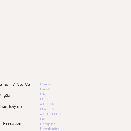
 GmbH & Co. KG
Home
CAMP
1
EAT
Allgäu
FEEL
ATELIER
bad-isny.de
PLACES
AKTUELLES
FAQ
n Rezeption
Camping
Unterkünfte