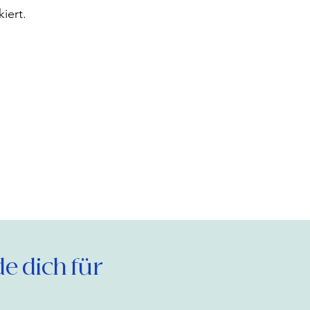
iert.
 dich für 