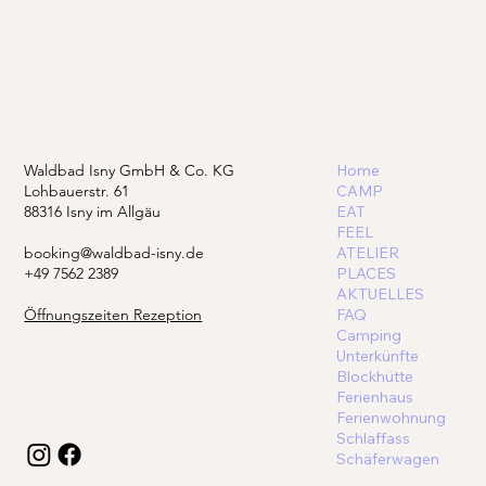
Waldbad Isny GmbH & Co. KG
Home
Lohbauerstr. 61
CAMP
88316 Isny im Allgäu
EAT
FEEL
booking@waldbad-isny.de
ATELIER
+49 7562 2389
PLACES
AKTUELLES
Öffnungszeiten Rezeption
FAQ
Camping
Unterkünfte
Blockhütte
Ferienhaus
Ferienwohnung
Schlaffass
Schäferwagen