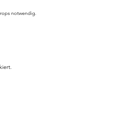
Props notwendig.
iert.