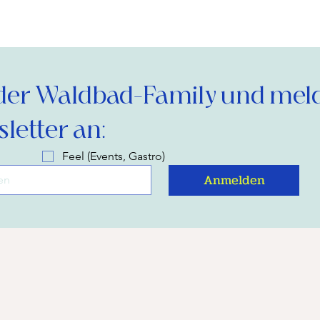
der Waldbad-Family und melde
letter an:
Feel (Events, Gastro)
Anmelden