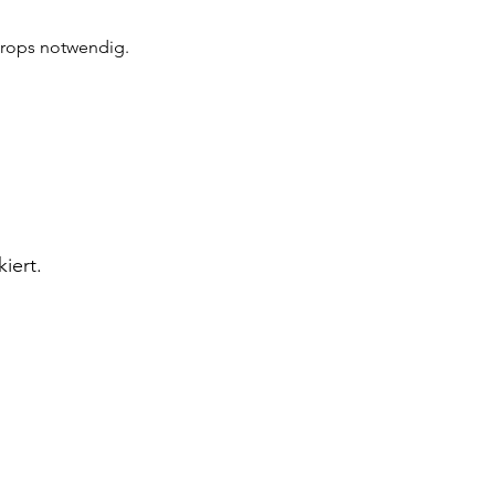
Props notwendig.
iert.