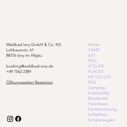
Waldbad Isny GmbH & Co. KG
Home
Lohbauerstr. 61
CAMP
88316 Isny im Allgäu
EAT
FEEL
booking@waldbad-isny.de
ATELIER
+49 7562 2389
PLACES
AKTUELLES
Öffnungszeiten Rezeption
FAQ
Camping
Unterkünfte
Blockhütte
Ferienhaus
Ferienwohnung
Schlaffass
Schäferwagen