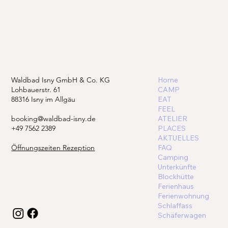
Waldbad Isny GmbH & Co. KG
Home
Lohbauerstr. 61
CAMP
88316 Isny im Allgäu
EAT
FEEL
booking@waldbad-isny.de
ATELIER
+49 7562 2389
PLACES
AKTUELLES
Öffnungszeiten Rezeption
FAQ
Camping
Unterkünfte
Blockhütte
Ferienhaus
Ferienwohnung
Schlaffass
Schäferwagen