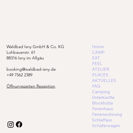
Waldbad Isny GmbH & Co. KG
Home
Lohbauerstr. 61
CAMP
88316 Isny im Allgäu
EAT
FEEL
booking@waldbad-isny.de
ATELIER
+49 7562 2389
PLACES
AKTUELLES
Öffnungszeiten Rezeption
FAQ
Camping
Unterkünfte
Blockhütte
Ferienhaus
Ferienwohnung
Schlaffass
Schäferwagen