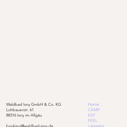
Waldbad Isny GmbH & Co. KG
Home
Lohbauerstr. 61
CAMP
88316 Isny im Allgäu
EAT
FEEL
booking@waldbad-isny.de
camping