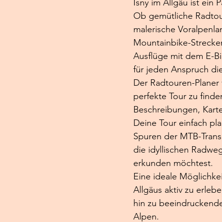
Isny im Allgäu ist ein P
Ob gemütliche Radtou
malerische Voralpenlan
Mountainbike-Strecke
Ausflüge mit dem E-Bi
für jeden Anspruch di
Der Radtouren-Planer vo
perfekte Tour zu finden
Beschreibungen, Kart
Deine Tour einfach pl
Spuren der MTB-Transa
die idyllischen Radw
erkunden möchtest.
Eine ideale Möglichkei
Allgäus aktiv zu erleb
hin zu beeindruckende
Alpen.