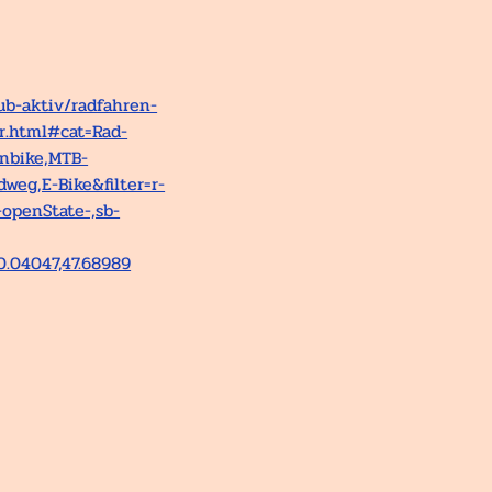
aub-aktiv/radfahren-
r.html#cat=Rad-
nbike,MTB-
dweg,E-Bike&filter=r-
-openState-,sb-
0.04047,47.68989