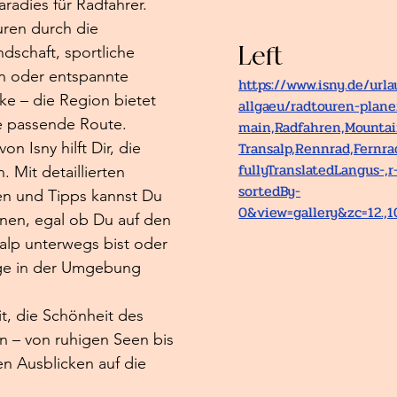
aradies für Radfahrer. 
ren durch die 
Left
dschaft, sportliche 
n oder entspannte 
https://www.isny.de/url
ke – die Region bietet 
allgaeu/radtouren-plane
e passende Route.
main,Radfahren,Mountai
Transalp,Rennrad,Fernra
n Isny hilft Dir, die 
fullyTranslatedLangus-,r
. Mit detaillierten 
sortedBy-
en und Tipps kannst Du 
0&view=gallery&zc=12.,1
anen, egal ob Du auf den 
lp unterwegs bist oder 
ege in der Umgebung 
t, die Schönheit des 
en – von ruhigen Seen bis 
n Ausblicken auf die 