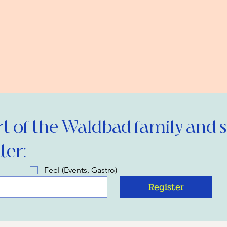
 of the Waldbad family and si
ter:
Feel (Events, Gastro)
Register