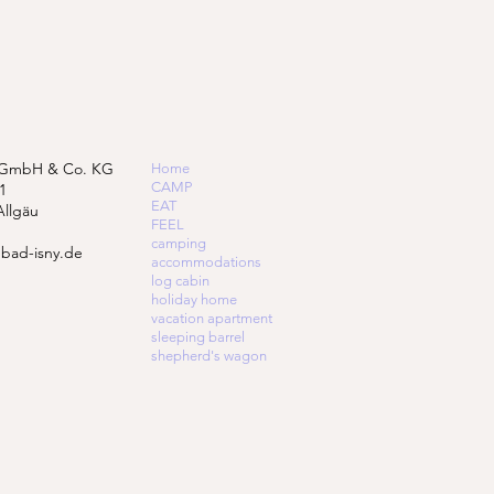
 GmbH & Co. KG
Home
CAMP
1
EAT
Allgäu
FEEL
camping
bad-isny.de
accommodations
log cabin
holiday home
vacation apartment
sleeping barrel
shepherd's wagon