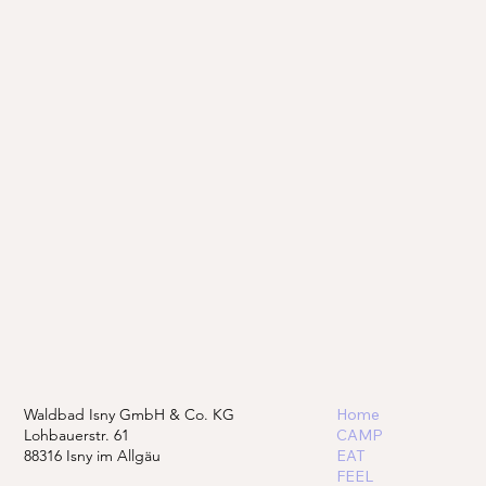
Waldbad Isny GmbH & Co. KG
Home
Lohbauerstr. 61
CAMP
88316 Isny im Allgäu
EAT
FEEL