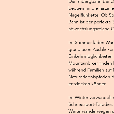
Die Imbergbahn bei Ob
bequem in die faszini
Nagelfluhkette. Ob S
Bahn ist der perfekte S
abwechslungsreiche O
Im Sommer laden Wan
grandiosen Ausblicke
Einkehrmöglichkeiten i
Mountainbiker finden h
während Familien auf
Naturerlebnispfaden d
entdecken können.
Im Winter verwandelt s
Schneesport-Paradies 
Winterwanderwegen un