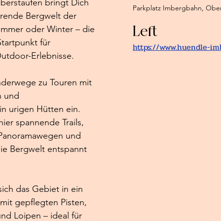
erstaufen bringt Dich 
Parkplatz Imbergbahn, Ober
erende Bergwelt der 
Left
ommer oder Winter – die 
tartpunkt für 
https://www.huendle-im
utdoor-Erlebnisse.
derwege zu Touren mit 
n und 
n urigen Hütten ein. 
ier spannende Trails, 
 Panoramawegen und 
ie Bergwelt entspannt 
ich das Gebiet in ein 
mit gepflegten Pisten, 
d Loipen – ideal für 