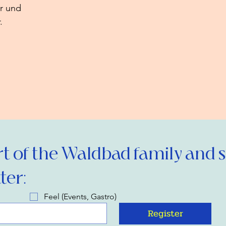
r und 
.
 of the Waldbad family and si
ter:
Feel (Events, Gastro)
Register