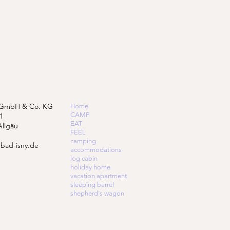
 GmbH & Co. KG
Home
CAMP
1
EAT
Allgäu
FEEL
camping
bad-isny.de
accommodations
log cabin
holiday home
vacation apartment
sleeping barrel
shepherd's wagon