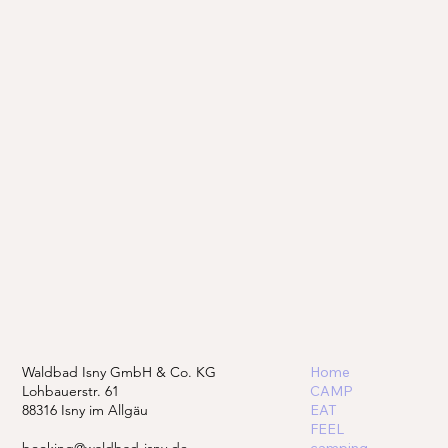
Waldbad Isny GmbH & Co. KG
Home
Lohbauerstr. 61
CAMP
88316 Isny im Allgäu
EAT
FEEL