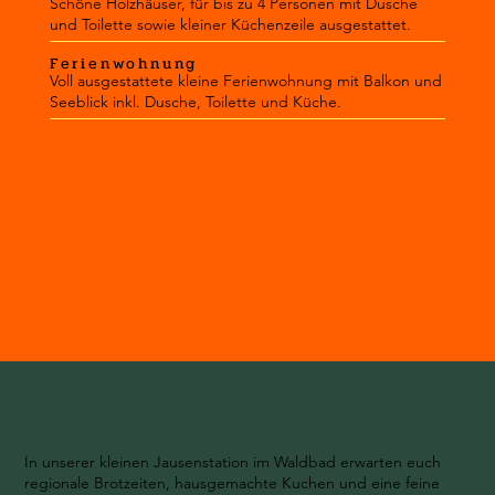
Schöne Holzhäuser, für bis zu 4 Personen mit Dusche
und Toilette sowie kleiner Küchenzeile ausgestattet.
Ferienwohnung
Voll ausgestattete kleine Ferienwohnung mit Balkon und
Seeblick inkl. Dusche, Toilette und Küche.
In unserer kleinen Jausenstation im Waldbad erwarten euch
regionale Brotzeiten, hausgemachte Kuchen und eine feine