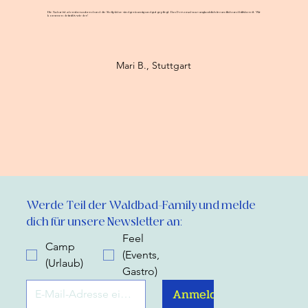
Die Natur ist atemberaubend und die Stellplätze sind geräumig und gut gepflegt. Das Personal war unglaublich freundlich und hilfsbereit. Wir
kommen definitiv wieder!
Mari B., Stuttgart
Werde Teil der Waldbad-Family und melde 
dich für unsere Newsletter an:
Feel
Camp
(Events,
(Urlaub)
Gastro)
Anmelden