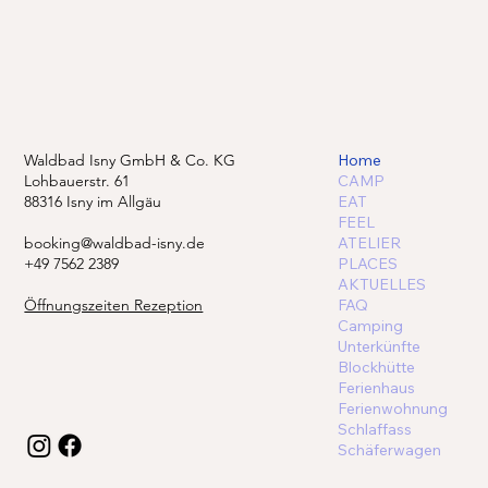
Waldbad Isny GmbH & Co. KG
Home
Lohbauerstr. 61
CAMP
88316 Isny im Allgäu
EAT
FEEL
booking@waldbad-isny.de
ATELIER
+49 7562 2389
PLACES
AKTUELLES
Öffnungszeiten Rezeption
FAQ
Camping
Unterkünfte
Blockhütte
Ferienhaus
Ferienwohnung
Schlaffass
Schäferwagen