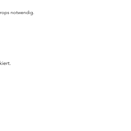
Props notwendig.
iert.