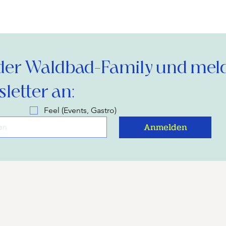
der Waldbad-Family und melde
letter an:
Feel (Events, Gastro)
Anmelden